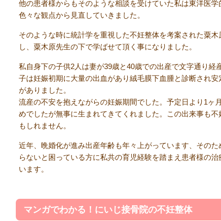
他の患者様からもそのような相談を受けていた私は東洋医学
色々な観点から見直していきました。
そのような時に統計学を重視した不妊整体を考案された粟木
し、粟木原先生の下で学ばせて頂く事になりました。
私自身下の子供2人は妻が39歳と40歳での出産で文字通り経
子は妊娠初期に大量の出血があり絨毛膜下血腫と診断され安
がありました。
流産の不安を抱えながらの妊娠期間でした。予定日より1ヶ
めでしたが無事に生まれてきてくれました。この出来事も不
もしれません。
近年、晩婚化が進み出産年齢も年々上がっています、そのた
らないと困っている方に私共の育児経験を踏まえ患者様の治
います。
マンガでわかる！にいじ接骨院の不妊整体