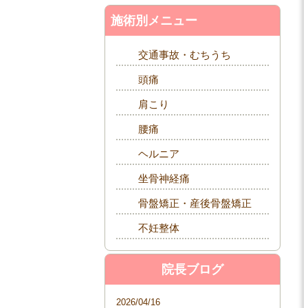
施術別メニュー
交通事故・むちうち
頭痛
肩こり
腰痛
ヘルニア
坐骨神経痛
骨盤矯正・産後骨盤矯正
不妊整体
院長ブログ
2026/04/16